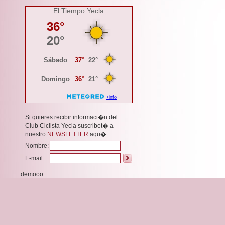
El Tiempo Yecla
Si quieres recibir informaci�n del
Club Ciclista Yecla suscribet� a
nuestro
NEWSLETTER
aqu�:
Nombre:
E-mail:
demooo