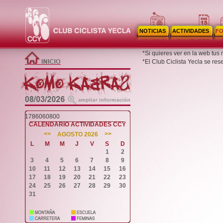
NOTICIAS
ACTIVIDADES
F
*Si quieres ver en la web tus
*El Club Ciclista Yecla se re
1786060800
CALENDARIO ACTIVIDADES CCY
<<
>>
AGOSTO 2026
L
M
M
J
V
S
D
1
2
3
4
5
6
7
8
9
10
11
12
13
14
15
16
17
18
19
20
21
22
23
24
25
26
27
28
29
30
31