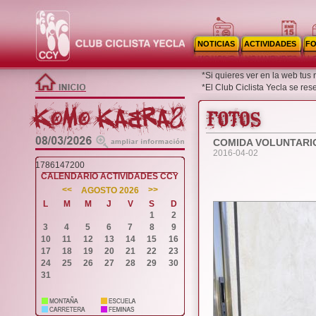
NOTICIAS
ACTIVIDADES
F
*Si quieres ver en la web tus
*El Club Ciclista Yecla se re
COMIDA VOLUNTARI
2016-04-02
1786147200
CALENDARIO ACTIVIDADES CCY
<<
>>
AGOSTO 2026
L
M
M
J
V
S
D
1
2
3
4
5
6
7
8
9
10
11
12
13
14
15
16
17
18
19
20
21
22
23
24
25
26
27
28
29
30
31