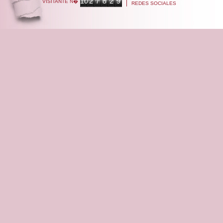
10
2
7
8
2
9
VISITANTE N�
REDES SOCIALES