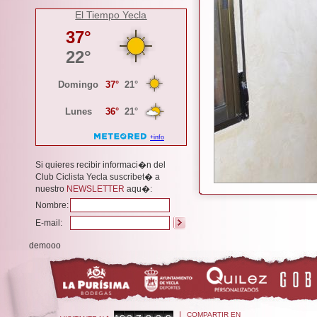
El Tiempo Yecla
Si quieres recibir informaci�n del
Club Ciclista Yecla suscribet� a
nuestro
NEWSLETTER
aqu�:
Nombre:
E-mail:
demooo
COMPARTIR EN