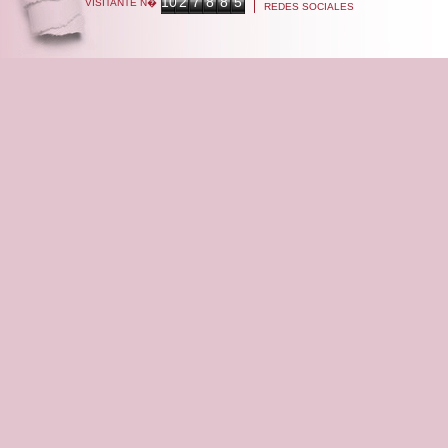
10
2
7
8
8
5
VISITANTE N�
REDES SOCIALES