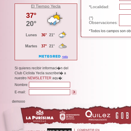
El Tiempo Yecla
*Localidad:
(*)
Observaciones:
*Todos los campos son obl
Si quieres recibir informaci�n del
Club Ciclista Yecla suscribet� a
nuestro
NEWSLETTER
aqu�:
Nombre:
E-mail:
demooo
COMPARTIR EN