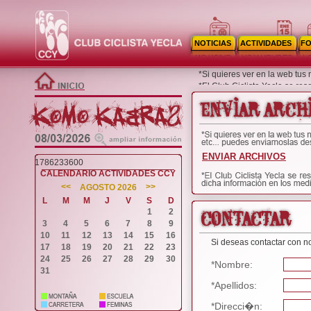
NOTICIAS
ACTIVIDADES
F
*Si quieres ver en la web tus
*El Club Ciclista Yecla se re
ENVIAR ARCHIVOS
1786233600
CALENDARIO ACTIVIDADES CCY
<<
>>
AGOSTO 2026
L
M
M
J
V
S
D
1
2
3
4
5
6
7
8
9
10
11
12
13
14
15
16
Si deseas contactar con no
17
18
19
20
21
22
23
24
25
26
27
28
29
30
*Nombre:
31
*Apellidos:
*Direcci�n: