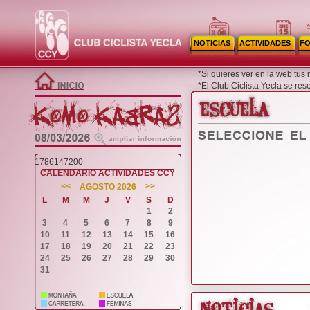
NOTICIAS
ACTIVIDADES
F
*Si quieres ver en la web tus
*El Club Ciclista Yecla se re
1786147200
CALENDARIO ACTIVIDADES CCY
<<
>>
AGOSTO 2026
L
M
M
J
V
S
D
1
2
3
4
5
6
7
8
9
10
11
12
13
14
15
16
17
18
19
20
21
22
23
24
25
26
27
28
29
30
31