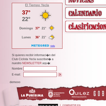
El Tiempo Yecla
Si quieres recibir informaci�n del
Club Ciclista Yecla suscribet� a
nuestro
NEWSLETTER
aqu�:
Nombre:
E-mail:
demooo
COMPARTIR EN