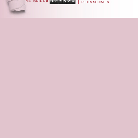
10
2
7
8
2
4
VISITANTE N�
REDES SOCIALES