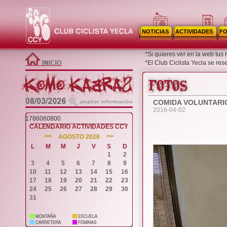
NOTICIAS
ACTIVIDADES
F
*Si quieres ver en la web tus
*El Club Ciclista Yecla se re
COMIDA VOLUNTARI
2016-04-02
1786060800
CALENDARIO ACTIVIDADES CCY
<<
>>
AGOSTO 2026
L
M
M
J
V
S
D
1
2
3
4
5
6
7
8
9
10
11
12
13
14
15
16
17
18
19
20
21
22
23
24
25
26
27
28
29
30
31