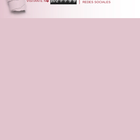
10
2
7
7
9
9
VISITANTE N�
REDES SOCIALES