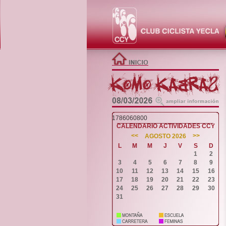
1786060800
CALENDARIO ACTIVIDADES CCY
<<
>>
AGOSTO 2026
L
M
M
J
V
S
D
1
2
3
4
5
6
7
8
9
10
11
12
13
14
15
16
17
18
19
20
21
22
23
24
25
26
27
28
29
30
31