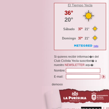
El Tiempo Yecla
Si quieres recibir informaci�n del
Club Ciclista Yecla suscribet� a
nuestro
NEWSLETTER
aqu�:
Nombre:
E-mail:
demooo
C