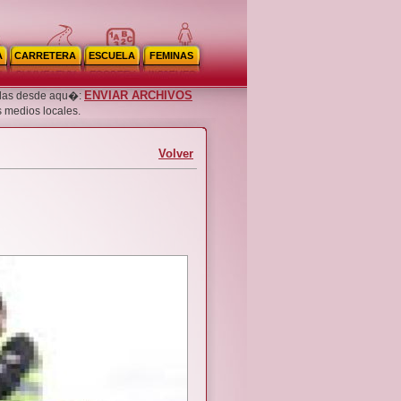
A
CARRETERA
ESCUELA
FEMINAS
ENVIAR ARCHIVOS
noslas desde aqu�:
s medios locales.
Volver