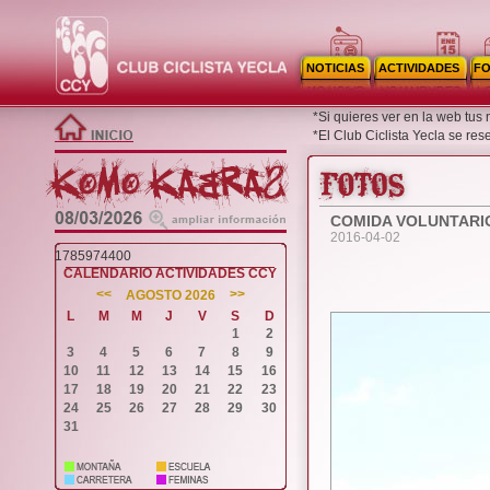
NOTICIAS
ACTIVIDADES
F
*Si quieres ver en la web tus
*El Club Ciclista Yecla se re
COMIDA VOLUNTARI
2016-04-02
1785974400
CALENDARIO ACTIVIDADES CCY
<<
>>
AGOSTO 2026
L
M
M
J
V
S
D
1
2
3
4
5
6
7
8
9
10
11
12
13
14
15
16
17
18
19
20
21
22
23
24
25
26
27
28
29
30
31