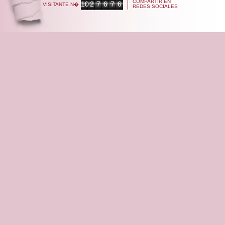
COMPARTIR EN
10
2
7
6
7
6
VISITANTE N�
REDES SOCIALES