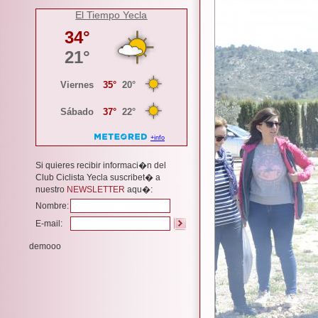
El Tiempo Yecla
Si quieres recibir informaci�n del
Club Ciclista Yecla suscribet� a
nuestro
NEWSLETTER
aqu�:
Nombre:
E-mail:
demooo