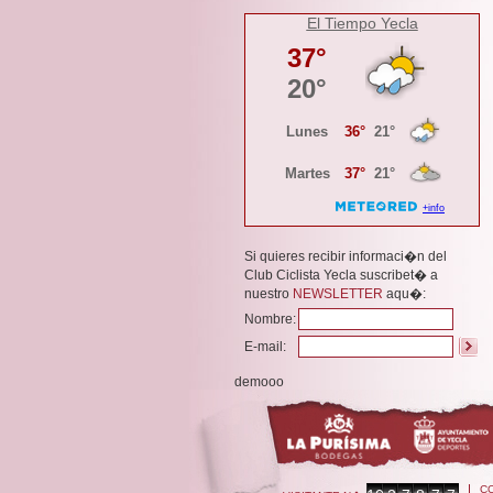
El Tiempo Yecla
Si quieres recibir informaci�n del
Club Ciclista Yecla suscribet� a
nuestro
NEWSLETTER
aqu�:
Nombre:
E-mail:
demooo
C