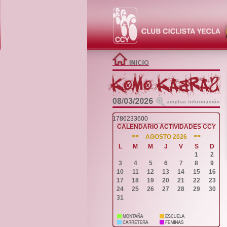
1786233600
CALENDARIO ACTIVIDADES CCY
<<
>>
AGOSTO 2026
L
M
M
J
V
S
D
1
2
3
4
5
6
7
8
9
10
11
12
13
14
15
16
17
18
19
20
21
22
23
24
25
26
27
28
29
30
31