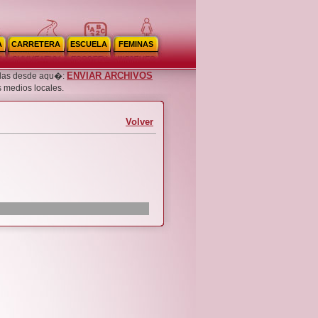
A
CARRETERA
ESCUELA
FEMINAS
ENVIAR ARCHIVOS
noslas desde aqu�:
s medios locales.
Volver