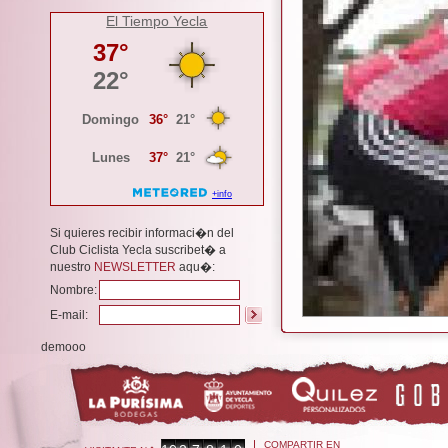
El Tiempo Yecla
Si quieres recibir informaci�n del
Club Ciclista Yecla suscribet� a
nuestro
NEWSLETTER
aqu�:
Nombre:
E-mail:
demooo
COMPARTIR EN