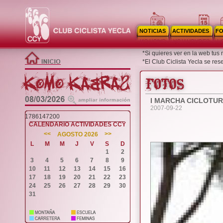
NOTICIAS
ACTIVIDADES
F
*Si quieres ver en la web tus
*El Club Ciclista Yecla se re
I MARCHA CICLOTUR
2007-09-22
1786147200
CALENDARIO ACTIVIDADES CCY
<<
>>
AGOSTO 2026
L
M
M
J
V
S
D
1
2
3
4
5
6
7
8
9
10
11
12
13
14
15
16
17
18
19
20
21
22
23
24
25
26
27
28
29
30
31