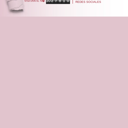
10
2
7
8
1
0
VISITANTE N�
REDES SOCIALES