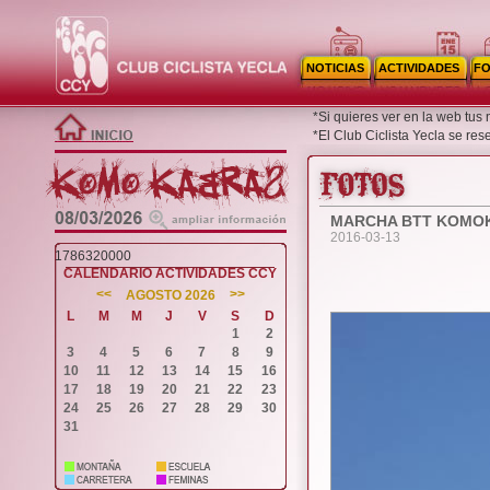
NOTICIAS
ACTIVIDADES
F
*Si quieres ver en la web tus
*El Club Ciclista Yecla se re
MARCHA BTT KOMO
2016-03-13
1786320000
CALENDARIO ACTIVIDADES CCY
<<
>>
AGOSTO 2026
L
M
M
J
V
S
D
1
2
3
4
5
6
7
8
9
10
11
12
13
14
15
16
17
18
19
20
21
22
23
24
25
26
27
28
29
30
31