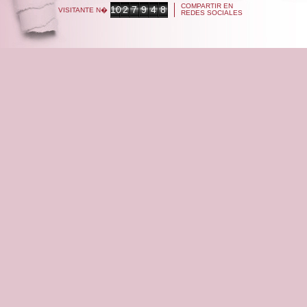
COMPARTIR EN
10
2
7
9
4
8
VISITANTE N�
REDES SOCIALES