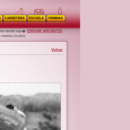
A
CARRETERA
ESCUELA
FEMINAS
ENVIAR ARCHIVOS
noslas desde aqu�:
s medios locales.
Volver