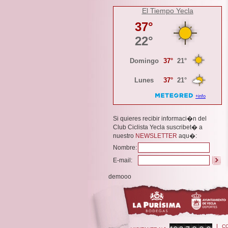
El Tiempo Yecla
Si quieres recibir informaci�n del
Club Ciclista Yecla suscribet� a
nuestro
NEWSLETTER
aqu�:
Nombre:
E-mail:
demooo
C