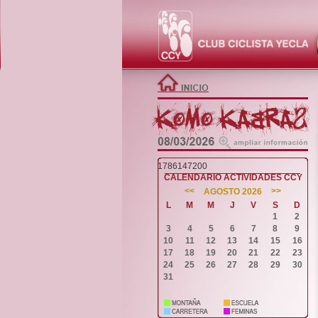
1786147200
CALENDARIO ACTIVIDADES CCY
<<
>>
AGOSTO 2026
L
M
M
J
V
S
D
1
2
3
4
5
6
7
8
9
10
11
12
13
14
15
16
17
18
19
20
21
22
23
24
25
26
27
28
29
30
31