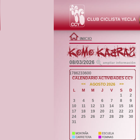
1786233600
CALENDARIO ACTIVIDADES CCY
<<
>>
AGOSTO 2026
L
M
M
J
V
S
D
1
2
3
4
5
6
7
8
9
10
11
12
13
14
15
16
17
18
19
20
21
22
23
24
25
26
27
28
29
30
31