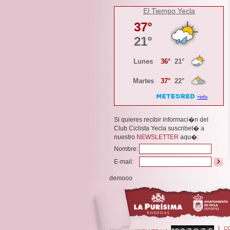
El Tiempo Yecla
Si quieres recibir informaci�n del
Club Ciclista Yecla suscribet� a
nuestro
NEWSLETTER
aqu�:
Nombre:
E-mail:
demooo
C