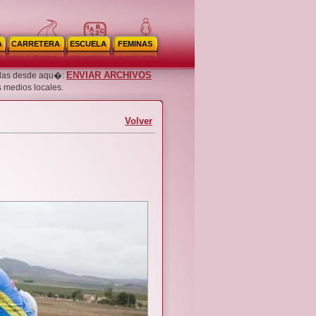
A
CARRETERA
ESCUELA
FEMINAS
ENVIAR ARCHIVOS
noslas desde aqu�:
s medios locales.
Volver