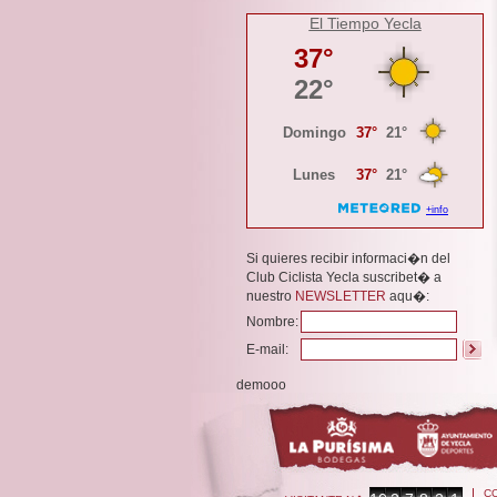
El Tiempo Yecla
Si quieres recibir informaci�n del
Club Ciclista Yecla suscribet� a
nuestro
NEWSLETTER
aqu�:
Nombre:
E-mail:
demooo
C