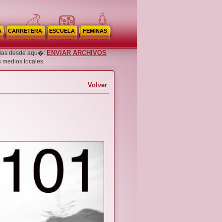
A
CARRETERA
ESCUELA
FEMINAS
ENVIAR ARCHIVOS
noslas desde aqu�:
s medios locales.
Volver