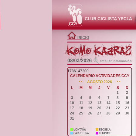
1786147200
CALENDARIO ACTIVIDADES CCY
<<
>>
AGOSTO 2026
L
M
M
J
V
S
D
1
2
3
4
5
6
7
8
9
10
11
12
13
14
15
16
17
18
19
20
21
22
23
24
25
26
27
28
29
30
31