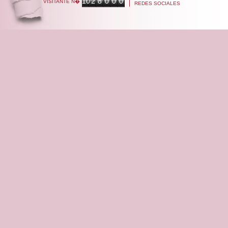
10
2
8
0
0
0
VISITANTE N�
REDES SOCIALES