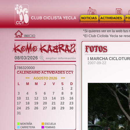
NOTICIAS
ACTIVIDADES
F
*Si quieres ver en la web tus
*El Club Ciclista Yecla se re
I MARCHA CICLOTUR
2007-09-22
1786320000
CALENDARIO ACTIVIDADES CCY
<<
>>
AGOSTO 2026
L
M
M
J
V
S
D
1
2
3
4
5
6
7
8
9
10
11
12
13
14
15
16
17
18
19
20
21
22
23
24
25
26
27
28
29
30
31