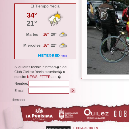
El Tiempo Yecla
Si quieres recibir informaci�n del
Club Ciclista Yecla suscribet� a
nuestro
NEWSLETTER
aqu�:
Nombre:
E-mail:
demooo
COMPARTIR EN