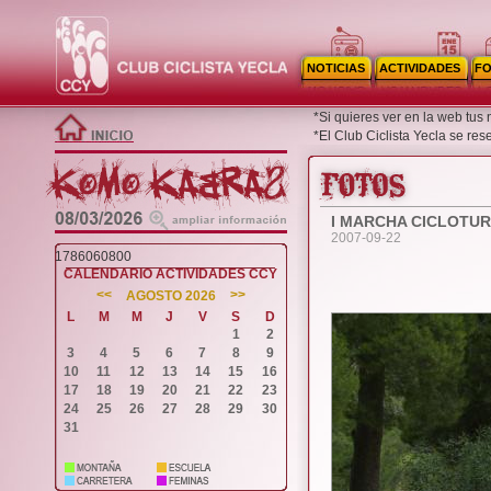
NOTICIAS
ACTIVIDADES
F
*Si quieres ver en la web tus
*El Club Ciclista Yecla se re
I MARCHA CICLOTUR
2007-09-22
1786060800
CALENDARIO ACTIVIDADES CCY
<<
>>
AGOSTO 2026
L
M
M
J
V
S
D
1
2
3
4
5
6
7
8
9
10
11
12
13
14
15
16
17
18
19
20
21
22
23
24
25
26
27
28
29
30
31