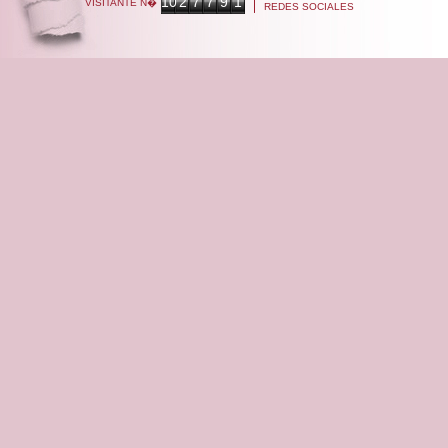
10
2
7
7
9
1
VISITANTE N�
REDES SOCIALES