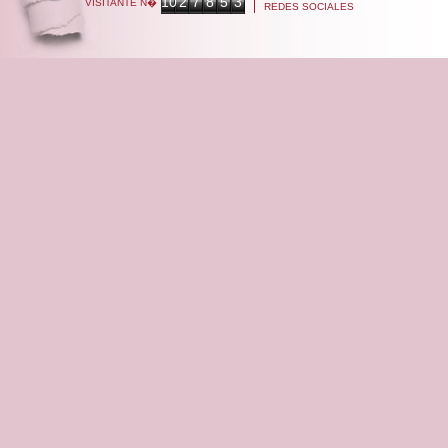
10
2
7
8
5
3
VISITANTE N�
REDES SOCIALES