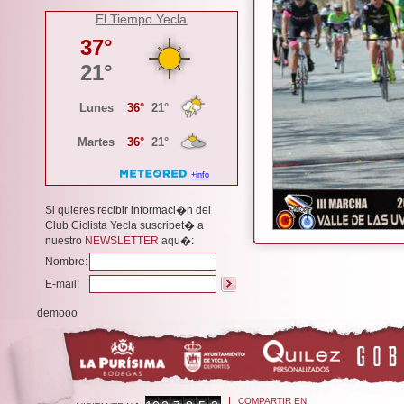
El Tiempo Yecla
Si quieres recibir informaci�n del
Club Ciclista Yecla suscribet� a
nuestro
NEWSLETTER
aqu�:
Nombre:
E-mail:
demooo
COMPARTIR EN