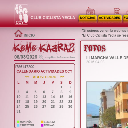
NOTICIAS
ACTIVIDADES
F
*Si quieres ver en la web tus
*El Club Ciclista Yecla se re
III MARCHA VALLE D
2016-04-03
1786147200
CALENDARIO ACTIVIDADES CCY
<<
>>
AGOSTO 2026
L
M
M
J
V
S
D
1
2
3
4
5
6
7
8
9
10
11
12
13
14
15
16
17
18
19
20
21
22
23
24
25
26
27
28
29
30
31