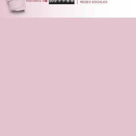
10
2
7
7
8
8
VISITANTE N�
REDES SOCIALES