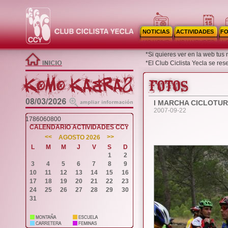
NOTICIAS
ACTIVIDADES
F
*Si quieres ver en la web tus
*El Club Ciclista Yecla se re
I MARCHA CICLOTUR
2007-09-22
1786060800
CALENDARIO ACTIVIDADES CCY
<<
>>
AGOSTO 2026
L
M
M
J
V
S
D
1
2
3
4
5
6
7
8
9
10
11
12
13
14
15
16
17
18
19
20
21
22
23
24
25
26
27
28
29
30
31