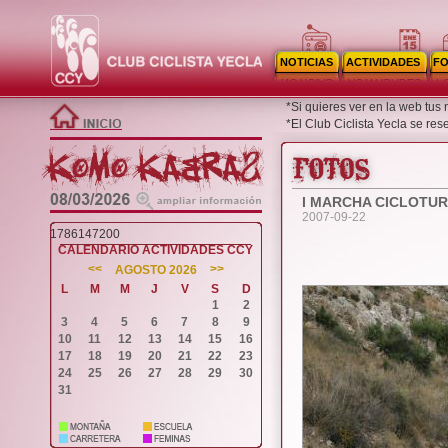
NOTICIAS
ACTIVIDADES
F
*Si quieres ver en la web tus
*El Club Ciclista Yecla se re
I MARCHA CICLOTUR
2007-09-22
1786147200
CALENDARIO ACTIVIDADES CCY
<<
>>
AGOSTO 2026
L
M
M
J
V
S
D
1
2
3
4
5
6
7
8
9
10
11
12
13
14
15
16
17
18
19
20
21
22
23
24
25
26
27
28
29
30
31