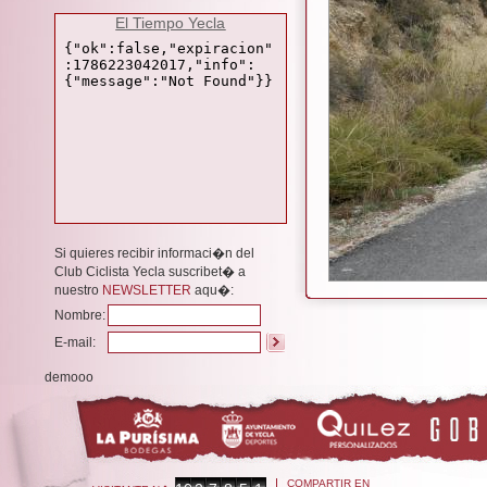
El Tiempo Yecla
Si quieres recibir informaci�n del
Club Ciclista Yecla suscribet� a
nuestro
NEWSLETTER
aqu�:
Nombre:
E-mail:
demooo
COMPARTIR EN