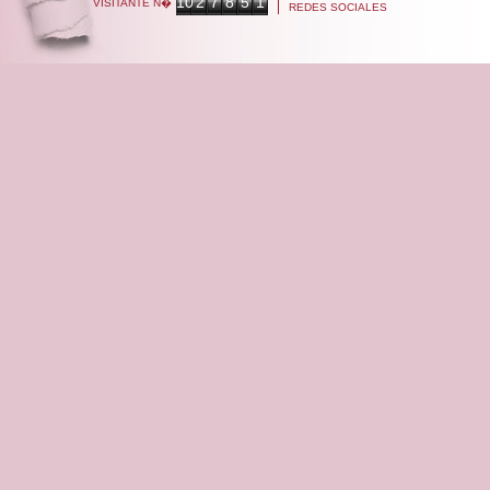
10
2
7
8
5
1
VISITANTE N�
REDES SOCIALES