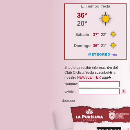
El Tiempo Yecla
Si quieres recibir informaci�n del
Club Ciclista Yecla suscribet� a
nuestro
NEWSLETTER
aqu�:
Nombre:
E-mail:
demooo
C