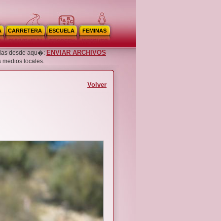
A
CARRETERA
ESCUELA
FEMINAS
ENVIAR ARCHIVOS
noslas desde aqu�:
s medios locales.
Volver