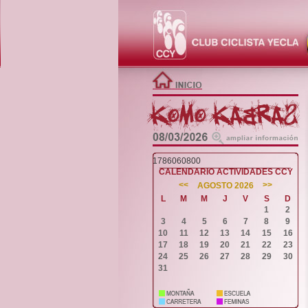
1786060800
CALENDARIO ACTIVIDADES CCY
<<
>>
AGOSTO 2026
L
M
M
J
V
S
D
1
2
3
4
5
6
7
8
9
10
11
12
13
14
15
16
17
18
19
20
21
22
23
24
25
26
27
28
29
30
31