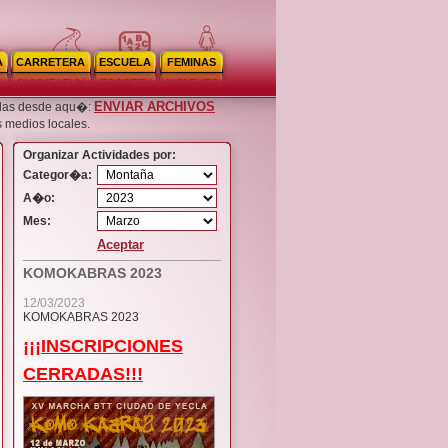
A
CARRETERA
ESCUELA
FEMINAS
ENVIAR ARCHIVOS
noslas desde aqu�:
s medios locales.
Organizar Actividades por:
Categor�a:
A�o:
Mes:
Aceptar
KOMOKABRAS 2023
12/03/2023
KOMOKABRAS 2023
¡¡¡INSCRIPCIONES
CERRADAS!!!