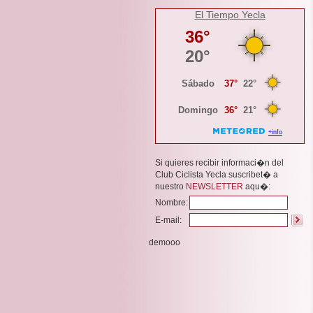
El Tiempo Yecla
Si quieres recibir informaci�n del
Club Ciclista Yecla suscribet� a
nuestro
NEWSLETTER
aqu�:
Nombre:
E-mail:
demooo