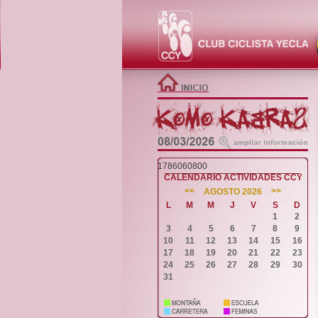
1786060800
CALENDARIO ACTIVIDADES CCY
<<
>>
AGOSTO 2026
L
M
M
J
V
S
D
1
2
3
4
5
6
7
8
9
10
11
12
13
14
15
16
17
18
19
20
21
22
23
24
25
26
27
28
29
30
31