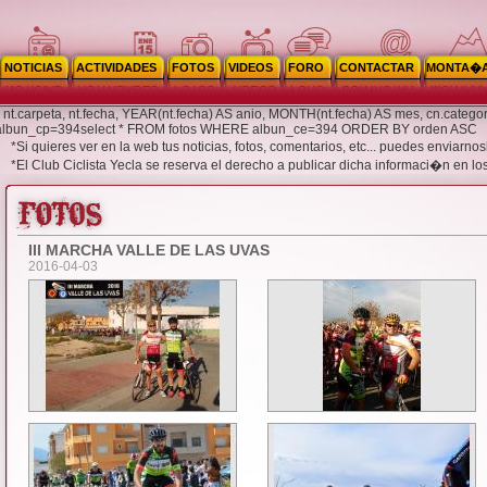
NOTICIAS
ACTIVIDADES
FOTOS
VIDEOS
FORO
CONTACTAR
MONTA�
cp, nt.carpeta, nt.fecha, YEAR(nt.fecha) AS anio, MONTH(nt.fecha) AS mes, cn.catego
.albun_cp=394select * FROM fotos WHERE albun_ce=394 ORDER BY orden ASC
*Si quieres ver en la web tus noticias, fotos, comentarios, etc... puedes enviar
*El Club Ciclista Yecla se reserva el derecho a publicar dicha informaci�n en lo
III MARCHA VALLE DE LAS UVAS
2016-04-03