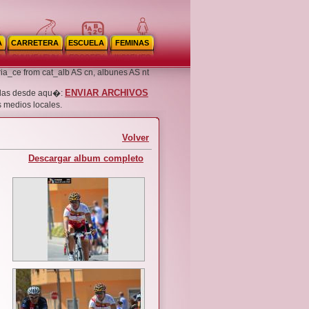
A
CARRETERA
ESCUELA
FEMINAS
ria_ce from cat_alb AS cn, albunes AS nt
ENVIAR ARCHIVOS
noslas desde aqu�:
s medios locales.
Volver
Descargar album completo