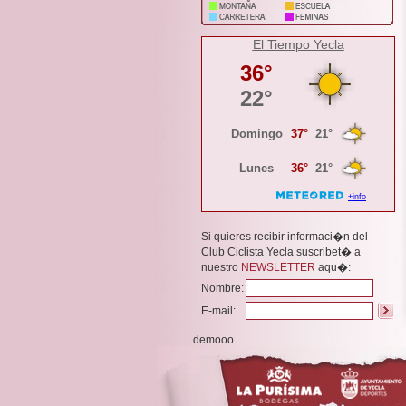
El Tiempo Yecla
Si quieres recibir informaci�n del
Club Ciclista Yecla suscribet� a
nuestro
NEWSLETTER
aqu�:
Nombre:
E-mail:
demooo