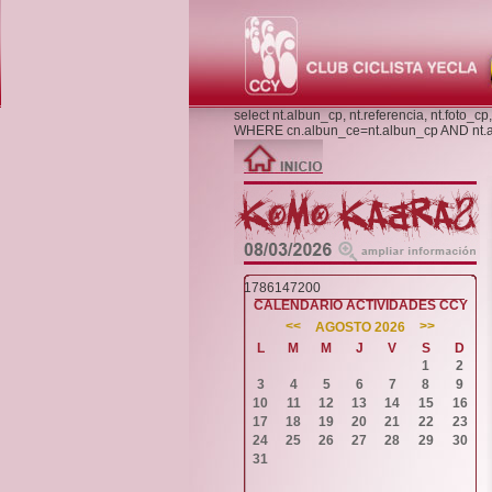
select nt.albun_cp, nt.referencia, nt.foto_
WHERE cn.albun_ce=nt.albun_cp AND nt
1786147200
CALENDARIO ACTIVIDADES CCY
<<
>>
AGOSTO 2026
L
M
M
J
V
S
D
1
2
3
4
5
6
7
8
9
10
11
12
13
14
15
16
17
18
19
20
21
22
23
24
25
26
27
28
29
30
31