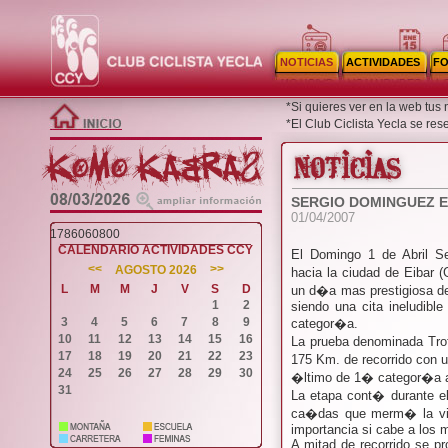
NOTICIAS
ACTIVIDADES
F
*Si quieres ver en la web tus
*El Club Ciclista Yecla se re
SERGIO DOMINGUEZ E
01/04/2007
1786060800
CALENDARIO ACTIVIDADES CCY
El Domingo 1 de Abril S
<<
>>
AGOSTO 2026
hacia la ciudad de Eibar 
L
M
M
J
V
S
D
un d�a mas prestigiosa de
1
2
siendo una cita ineludibl
3
4
5
6
7
8
9
categor�a.
10
11
12
13
14
15
16
La prueba denominada Tro
17
18
19
20
21
22
23
175 Km. de recorrido con u
24
25
26
27
28
29
30
�ltimo de 1� categor�a a
31
La etapa cont� durante el
ca�das que merm� la vis
importancia si cabe a los m
A mitad de recorrido se p