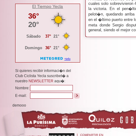
cuales solo sobrevivieron 
El Tiempo Yecla
la victoria. En el pen�
pelot�n, quedando arriba
en el �ltimo puerto entre 
meta donde Sergio dispu
general, siendo el mejor co
Si quieres recibir informaci�n del
Club Ciclista Yecla suscribet� a
nuestro
NEWSLETTER
aqu�:
Nombre:
E-mail:
demooo
COMPARTIR EN