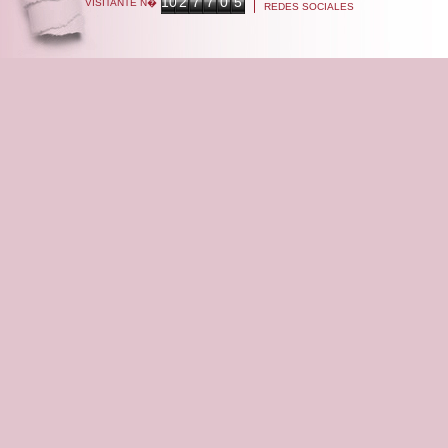
10
2
7
7
0
5
VISITANTE N�
REDES SOCIALES