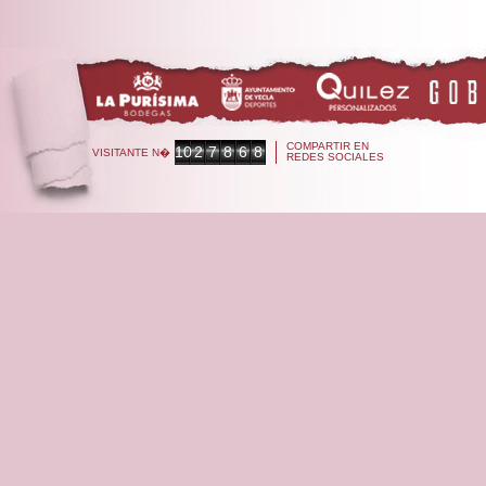
COMPARTIR EN
10
2
7
8
6
8
VISITANTE N�
REDES SOCIALES