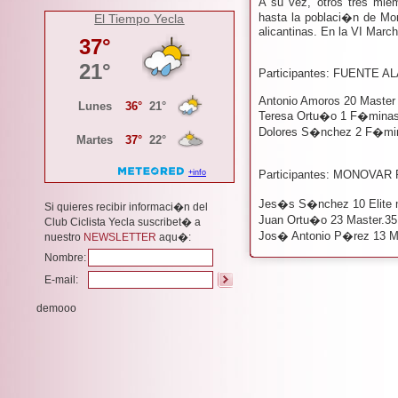
A su vez, otros tres miem
hasta la poblaci�n de Mon
El Tiempo Yecla
alicantinas. En la VI Mar
Participantes: FUENTE A
Antonio Amoros 20 Master
Teresa Ortu�o 1 F�mina
Dolores S�nchez 2 F�mi
Participantes: MONOVAR 
Jes�s S�nchez 10 Elite 
Si quieres recibir informaci�n del
Juan Ortu�o 23 Master.35
Club Ciclista Yecla suscribet� a
Jos� Antonio P�rez 13 M
nuestro
NEWSLETTER
aqu�:
Nombre:
E-mail:
demooo