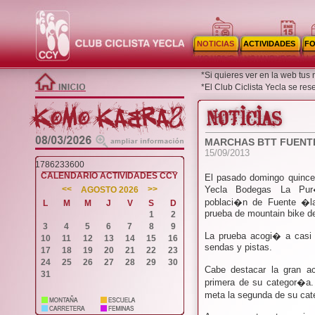
NOTICIAS
ACTIVIDADES
F
*Si quieres ver en la web tus
*El Club Ciclista Yecla se re
MARCHAS BTT FUENT
15/09/2013
1786233600
CALENDARIO ACTIVIDADES CCY
El pasado domingo quince 
<<
>>
Yecla Bodegas La Pur�
AGOSTO 2026
poblaci�n de Fuente �la
L
M
M
J
V
S
D
prueba de mountain bike de
1
2
3
4
5
6
7
8
9
La prueba acogi� a casi 
10
11
12
13
14
15
16
sendas y pistas.
17
18
19
20
21
22
23
24
25
26
27
28
29
30
Cabe destacar la gran ac
31
primera de su categor�a
meta la segunda de su ca