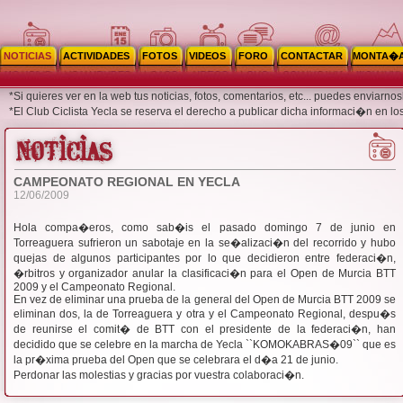
NOTICIAS
ACTIVIDADES
FOTOS
VIDEOS
FORO
CONTACTAR
MONTA�
*Si quieres ver en la web tus noticias, fotos, comentarios, etc... puedes enviar
*El Club Ciclista Yecla se reserva el derecho a publicar dicha informaci�n en lo
CAMPEONATO REGIONAL EN YECLA
12/06/2009
Hola compa�eros, como sab�is el pasado domingo 7 de junio en
Torreaguera sufrieron un sabotaje en la se�alizaci�n del recorrido y hubo
quejas de algunos participantes por lo que decidieron entre federaci�n,
�rbitros y organizador anular la clasificaci�n para el Open de Murcia BTT
2009 y el Campeonato Regional.
En vez de eliminar una prueba de la general del Open de Murcia BTT 2009 se
eliminan dos, la de Torreaguera y otra y el Campeonato Regional, despu�s
de reunirse el comit� de BTT con el presidente de la federaci�n, han
decidido que se celebre en la marcha de Yecla ``KOMOKABRAS�09`` que es
la pr�xima prueba del Open que se celebrara el d�a 21 de junio.
Perdonar las molestias y gracias por vuestra colaboraci�n.