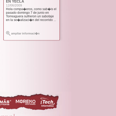
EN YECLA
12/06/2009
Hola compa�eros, como sab�is el
pasado domingo 7 de junio en
Torreaguera sufrieron un sabotaje
en la se�alizaci�n del recorrido ...
ampliar informaci�n