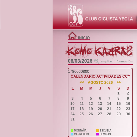
1786060800
CALENDARIO ACTIVIDADES CCY
<<
>>
AGOSTO 2026
L
M
M
J
V
S
D
1
2
3
4
5
6
7
8
9
10
11
12
13
14
15
16
17
18
19
20
21
22
23
24
25
26
27
28
29
30
31