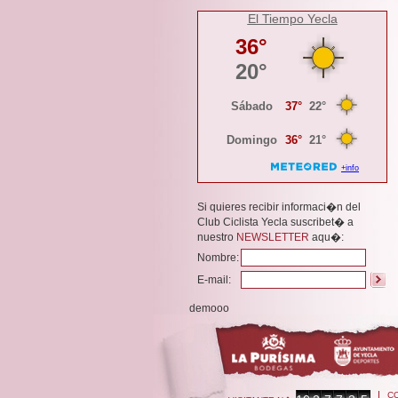
El Tiempo Yecla
Si quieres recibir informaci�n del
Club Ciclista Yecla suscribet� a
nuestro
NEWSLETTER
aqu�:
Nombre:
E-mail:
demooo
C