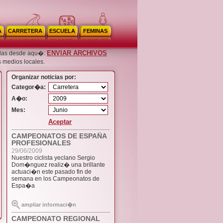
A
CARRETERA
ESCUELA
FEMINAS
ENVIAR ARCHIVOS
noslas desde aqu�:
s medios locales.
Organizar noticias por:
Categor�a:
A�o:
Mes:
Aceptar
CAMPEONATOS DE ESPAÑA
PROFESIONALES
29/06/2009
Nuestro ciclista yeclano Sergio
Dom�nguez realiz� una brillante
actuaci�n este pasado fin de
semana en los Campeonatos de
Espa�a
ampliar informaci�n
CAMPEONATO REGIONAL