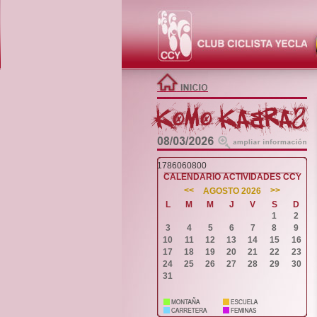
1786060800
CALENDARIO ACTIVIDADES CCY
<<
>>
AGOSTO 2026
L
M
M
J
V
S
D
1
2
3
4
5
6
7
8
9
10
11
12
13
14
15
16
17
18
19
20
21
22
23
24
25
26
27
28
29
30
31