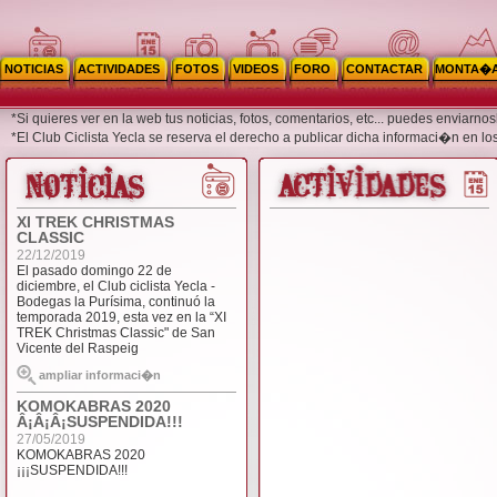
NOTICIAS
ACTIVIDADES
FOTOS
VIDEOS
FORO
CONTACTAR
MONTA�
*Si quieres ver en la web tus noticias, fotos, comentarios, etc... puedes enviar
*El Club Ciclista Yecla se reserva el derecho a publicar dicha informaci�n en lo
XI TREK CHRISTMAS
CLASSIC
22/12/2019
El pasado domingo 22 de
diciembre, el Club ciclista Yecla -
Bodegas la Purísima, continuó la
temporada 2019, esta vez en la “XI
TREK Christmas Classic" de San
Vicente del Raspeig
ampliar informaci�n
KOMOKABRAS 2020
Â¡Â¡Â¡SUSPENDIDA!!!
27/05/2019
KOMOKABRAS 2020
¡¡¡SUSPENDIDA!!!