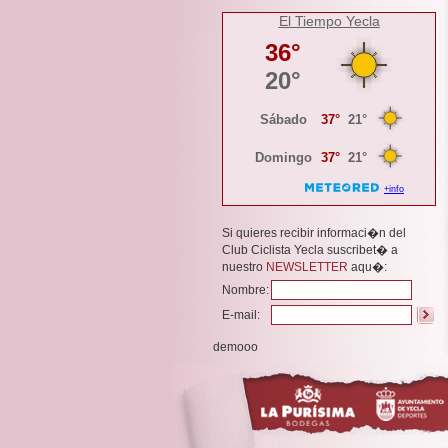
El Tiempo Yecla
Si quieres recibir informaci�n del
Club Ciclista Yecla suscribet� a
nuestro
NEWSLETTER
aqu�:
Nombre:
E-mail:
demooo