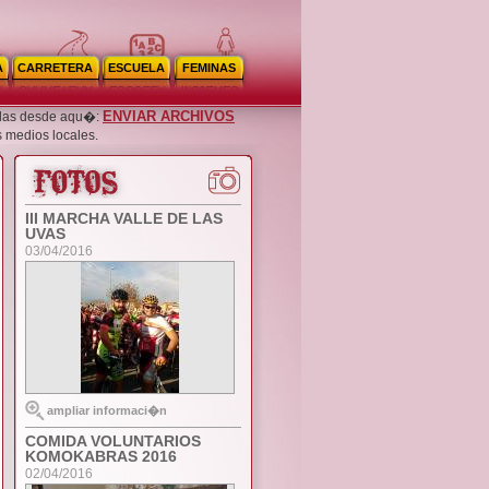
A
CARRETERA
ESCUELA
FEMINAS
ENVIAR ARCHIVOS
noslas desde aqu�:
s medios locales.
III MARCHA VALLE DE LAS
UVAS
03/04/2016
ampliar informaci�n
COMIDA VOLUNTARIOS
KOMOKABRAS 2016
02/04/2016