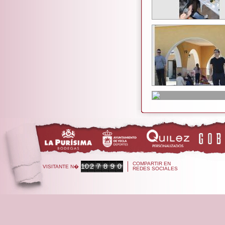
COMPARTIR EN
10
2
7
8
9
0
VISITANTE N�
REDES SOCIALES