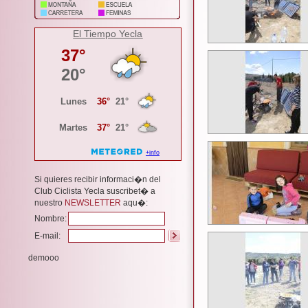
El Tiempo Yecla
Si quieres recibir informaci�n del
Club Ciclista Yecla suscribet� a
nuestro
NEWSLETTER
aqu�:
Nombre:
E-mail:
demooo