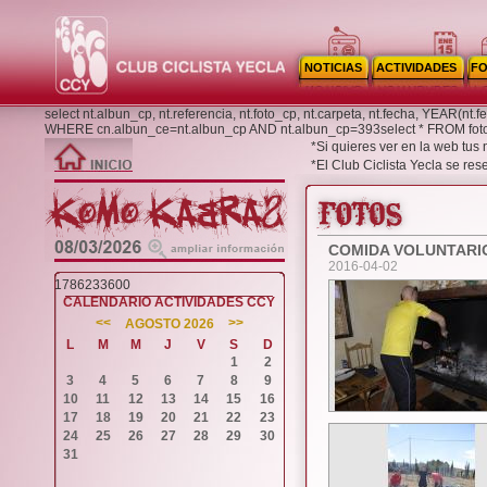
NOTICIAS
ACTIVIDADES
F
select nt.albun_cp, nt.referencia, nt.foto_cp, nt.carpeta, nt.fecha, YEAR(n
WHERE cn.albun_ce=nt.albun_cp AND nt.albun_cp=393select * FROM f
*Si quieres ver en la web tus
*El Club Ciclista Yecla se re
COMIDA VOLUNTARI
2016-04-02
1786233600
CALENDARIO ACTIVIDADES CCY
<<
>>
AGOSTO 2026
L
M
M
J
V
S
D
1
2
3
4
5
6
7
8
9
10
11
12
13
14
15
16
17
18
19
20
21
22
23
24
25
26
27
28
29
30
31